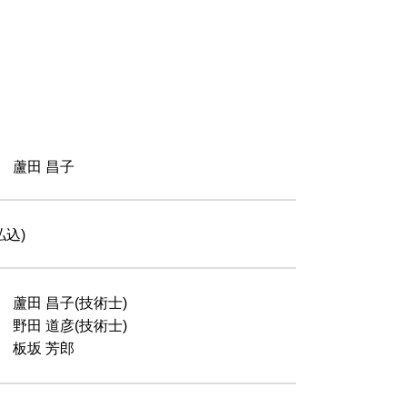
 蘆田 昌子
払込)
 蘆田 昌子(技術士)
田 道彦(技術士)
板坂 芳郎